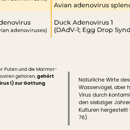
er Puten und die Marmor-
noviren gehören,
gehört
Natürliche Wirte de
us 1) zur Gattung
Wasservögel, aber 
Virus durch kontamin
den siebziger Jahre
Kulturen hergestell
76).