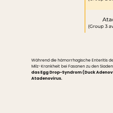
Während die hämorrhagische Enteritis d
Milz-Krankheit bei Fasanen zu den Siade
das Egg Drop-Syndrom (Duck Adenovir
Atadenovirus.