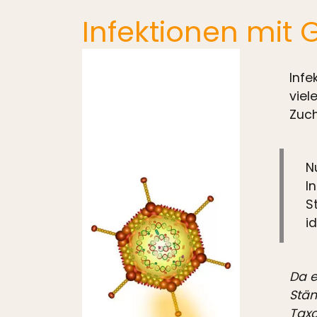
Infektionen mit
Infe
viel
Zuch
N
I
S
id
Da e
Stäm
Taxo