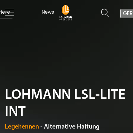
riere
News
GER
LOHMANN LSL-LITE
INT
Legehennen
- Alternative Haltung