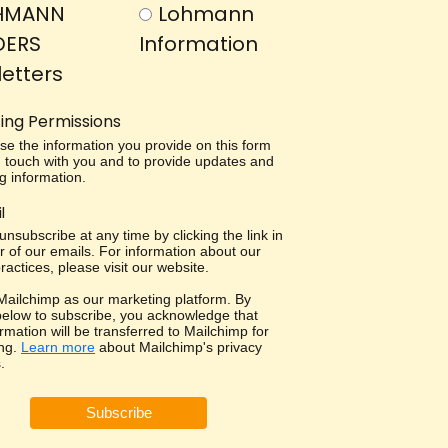
HMANN
Lohmann
DERS
Information
etters
ing Permissions
use the information you provide on this form
in touch with you and to provide updates and
g information.
l
nsubscribe at any time by clicking the link in
r of our emails. For information about our
ractices, please visit our website.
ailchimp as our marketing platform. By
 below to subscribe, you acknowledge that
rmation will be transferred to Mailchimp for
ng.
Learn more
about Mailchimp's privacy
.