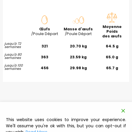
Moyenne
Œufs
Masse d'œufs
Poids
/Poule Départ
/Poule Départ
des œufs
jusqu'à 72
321
20.70 kg
64.5 g
semaines
jusqu'à 80
363
23.59 kg
65.0 g
semaines
jusqu'à 100
456
29.98 kg
65.7 g
semaines
This website uses cookies to improve your experience.
We'll assume you're ok with this, but you can opt-out if