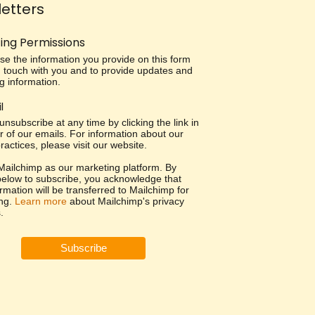
etters
ing Permissions
use the information you provide on this form
in touch with you and to provide updates and
g information.
l
nsubscribe at any time by clicking the link in
r of our emails. For information about our
ractices, please visit our website.
ailchimp as our marketing platform. By
 below to subscribe, you acknowledge that
rmation will be transferred to Mailchimp for
ng.
Learn more
about Mailchimp's privacy
.