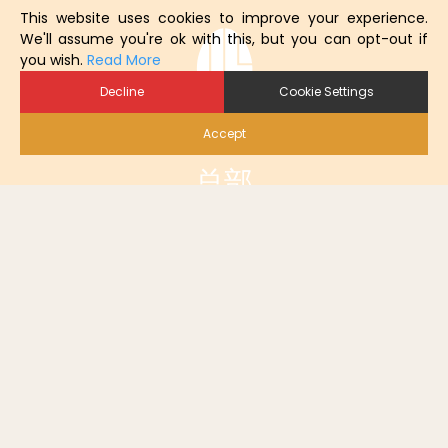
This website uses cookies to improve your experience.
We'll assume you're ok with this, but you can opt-out if
you wish.
Read More
Decline
Cookie Settings
Accept
总部
LOHMANN BREEDERS GmbH
Am Seedeich 9–11
27472 Cuxhaven
Germany
在线服务
在线下单