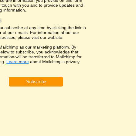
use the information you provide on this form
in touch with you and to provide updates and
g information.
l
nsubscribe at any time by clicking the link in
r of our emails. For information about our
ractices, please visit our website.
ailchimp as our marketing platform. By
 below to subscribe, you acknowledge that
rmation will be transferred to Mailchimp for
ng.
Learn more
about Mailchimp's privacy
.