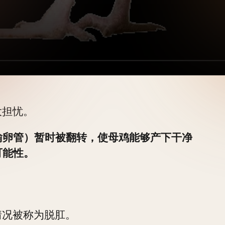
大担忧。
输卵管）暂时被翻转，使母鸡能够产下干净
可能性。
情况被称为脱肛。