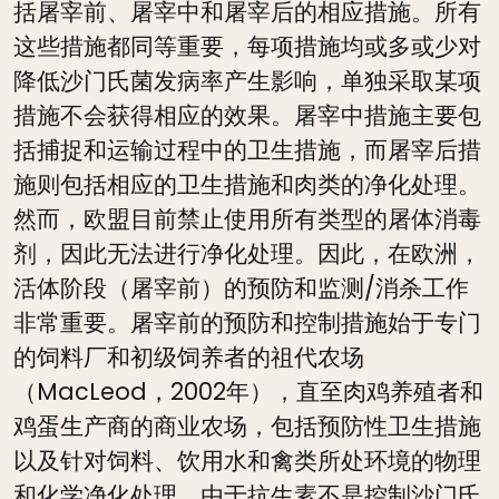
括屠宰前、屠宰中和屠宰后的相应措施。所有
这些措施都同等重要，每项措施均或多或少对
降低沙门氏菌发病率产生影响，单独采取某项
措施不会获得相应的效果。屠宰中措施主要包
括捕捉和运输过程中的卫生措施，而屠宰后措
施则包括相应的卫生措施和肉类的净化处理。
然而，欧盟目前禁止使用所有类型的屠体消毒
剂，因此无法进行净化处理。因此，在欧洲，
活体阶段（屠宰前）的预防和监测/消杀工作
非常重要。屠宰前的预防和控制措施始于专门
的饲料厂和初级饲养者的祖代农场
（MacLeod，2002年），直至肉鸡养殖者和
鸡蛋生产商的商业农场，包括预防性卫生措施
以及针对饲料、饮用水和禽类所处环境的物理
和化学净化处理。由于抗生素不是控制沙门氏