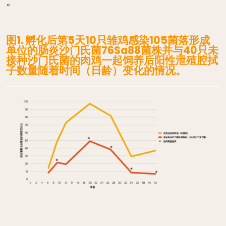
。
图1. 孵化后第5天10只雏鸡感染105菌落形成
单位的肠炎沙门氏菌76Sa88菌株并与40只未
接种沙门氏菌的肉鸡一起饲养后阳性泄殖腔拭
子数量随着时间（日龄）变化的情况。