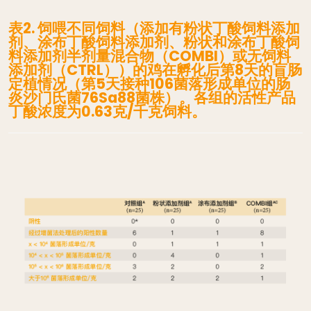
表2. 饲喂不同饲料（添加有粉状丁酸饲料添加
剂、涂布丁酸饲料添加剂、粉状和涂布丁酸饲
料添加剂半剂量混合物（COMBI）或无饲料
添加剂（CTRL））的鸡在孵化后第8天的盲肠
定植情况（第5天接种106菌落形成单位的肠
炎沙门氏菌76Sa88菌株）。各组的活性产品
丁酸浓度为0.63克/千克饲料。