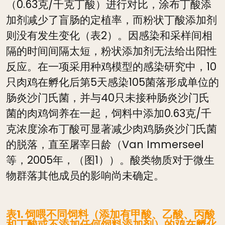
（0.63克/千克丁酸）进行对比，涂布丁酸添
加剂减少了盲肠的定植率，而粉状丁酸添加剂
则没有发生变化（表2）。因感染和采样间相
隔的时间间隔太短，粉状添加剂无法给出阳性
反应。在一项采用种鸡模型的感染研究中，10
只肉鸡在孵化后第5天感染105菌落形成单位的
肠炎沙门氏菌，并与40只未接种肠炎沙门氏
菌的肉鸡饲养在一起，饲料中添加0.63克/千
克浓度涂布丁酸可显著减少肉鸡肠炎沙门氏菌
的脱落，直至屠宰日龄（Van Immerseel
等，2005年，（图1））。酸类物质对于微生
物群落其他成员的影响尚未确定。
表1. 饲喂不同饲料（添加有甲酸、乙酸、丙酸
和丁酸或不添加任何饲料添加剂）的鸡在孵化