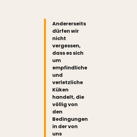
Andererseits
dürfen wir
nicht
vergessen,
dass es sich
um
empfindliche
und
verletzliche
Küken
handelt, die
völlig von
den
Bedingungen
in der von
uns