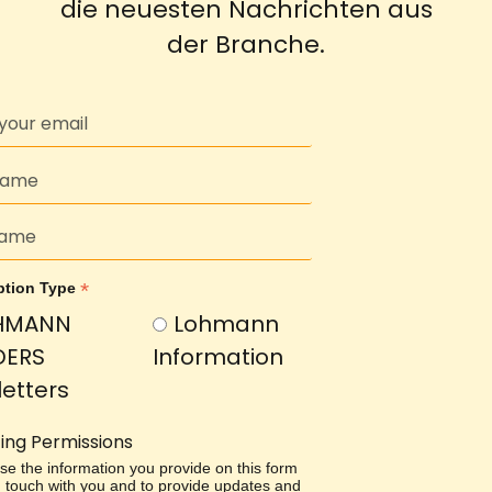
die neuesten Nachrichten aus
der Branche.
*
ption Type
HMANN
Lohmann
DERS
Information
etters
ing Permissions
use the information you provide on this form
in touch with you and to provide updates and