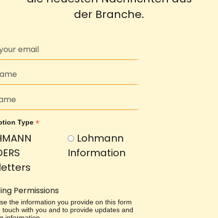
der Branche.
*
ption Type
HMANN
Lohmann
DERS
Information
etters
ing Permissions
use the information you provide on this form
in touch with you and to provide updates and
g information.