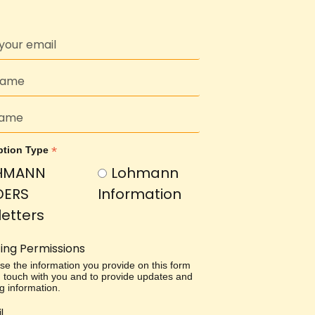
*
ption Type
HMANN
Lohmann
DERS
Information
etters
ing Permissions
use the information you provide on this form
in touch with you and to provide updates and
g information.
l