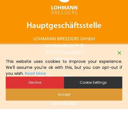
Hauptgeschäftsstelle
LOHMANN BREEDERS GmbH
Am Seedeich 9–11
27472 Cuxhaven
Germany
This website uses cookies to improve your experience.
We'll assume you're ok with this, but you can opt-out if
you wish.
Read More
Online-Dienste
Decline
Cookie Settings
Online Auftrag
Accept
Downloads
LOHMANN Newsletter
Karriere