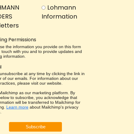
HMANN
Lohmann
DERS
Information
etters
ing Permissions
use the information you provide on this form
in touch with you and to provide updates and
g information.
l
nsubscribe at any time by clicking the link in
r of our emails. For information about our
ractices, please visit our website.
ailchimp as our marketing platform. By
 below to subscribe, you acknowledge that
rmation will be transferred to Mailchimp for
ng.
Learn more
about Mailchimp's privacy
.