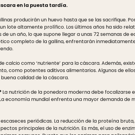
áscara en la puesta tardía.
linas producirán un huevo hasta que se las sacrifique. Por
 un lote altamente prolífico. Los últimos años ha sido rela
s de un año, lo que supone llegar a unas 72 semanas de ed
genético completo de la gallina, enfrentarán inmediatamen
iendo.
de calcio como ‘nutriente’ para la cáscara. Además, exi
ento, como potentes aditivos alimentarios. Algunos de ell
buena calidad de la cáscara.
?
La nutrición de la ponedora moderna debe focalizarse en
o. La economía mundial enfrenta una mayor demanda de m
a escaseces periódicas. La reducción de la proteína bruta,
spectos principales de la nutrición. Es más, el uso de en