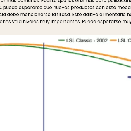
 primas comunes. Puesto que los enzimas para polisacár
les, puede esperarse que nuevos productos con este mec
 debe mencionarse la fitasa. Este aditivo alimentario ha
ones ya a niveles muy importantes. Puede esperarse muy 