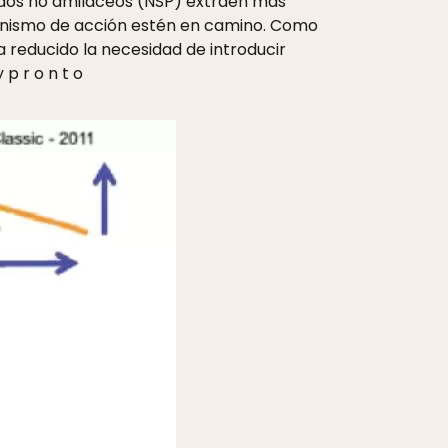
idos no amiláceos (NSP) extraen más
anismo de acción estén en camino. Como
 reducido la necesidad de introducir
p r o n t o