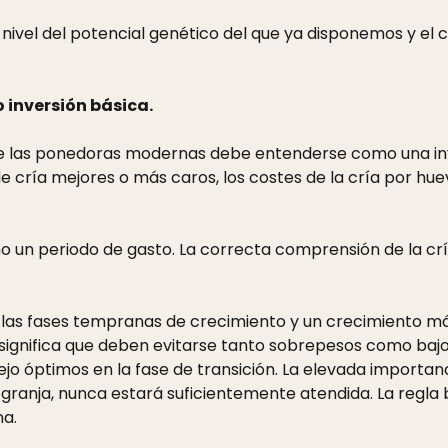
al nivel del potencial genético del que ya disponemos y e
 inversión básica.
ía de las ponedoras modernas debe entenderse como una inv
e cría mejores o más caros, los costes de la cría por hu
 un periodo de gasto. La correcta comprensión de la cría
e las fases tempranas de crecimiento y un crecimiento má
 significa que deben evitarse tanto sobrepesos como bajos
ejo óptimos en la fase de transición. La elevada importan
la granja, nunca estará suficientemente atendida. La regl
na.