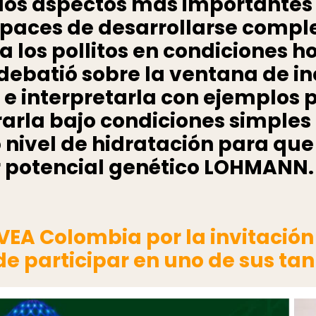
o los aspectos más importantes
apaces de desarrollarse compl
los pollitos en condiciones h
 debatió sobre la ventana de i
 e interpretarla con ejemplos
arla bajo condiciones simples 
nivel de hidratación para que l
r potencial genético LOHMANN.
A Colombia por la invitación 
e participar en uno de sus tan