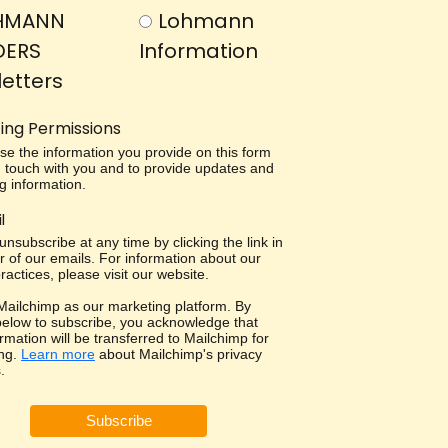
HMANN
Lohmann
DERS
Information
etters
ing Permissions
use the information you provide on this form
in touch with you and to provide updates and
g information.
l
nsubscribe at any time by clicking the link in
r of our emails. For information about our
ractices, please visit our website.
ailchimp as our marketing platform. By
 below to subscribe, you acknowledge that
rmation will be transferred to Mailchimp for
ng.
Learn more
about Mailchimp's privacy
.