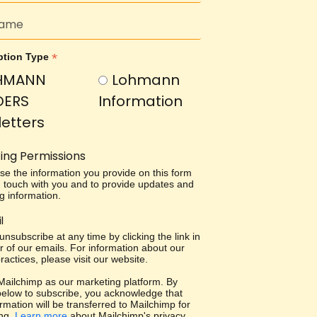
*
ption Type
HMANN
Lohmann
DERS
Information
etters
ing Permissions
use the information you provide on this form
in touch with you and to provide updates and
g information.
l
nsubscribe at any time by clicking the link in
r of our emails. For information about our
ractices, please visit our website.
ailchimp as our marketing platform. By
 below to subscribe, you acknowledge that
rmation will be transferred to Mailchimp for
ng.
Learn more
about Mailchimp's privacy