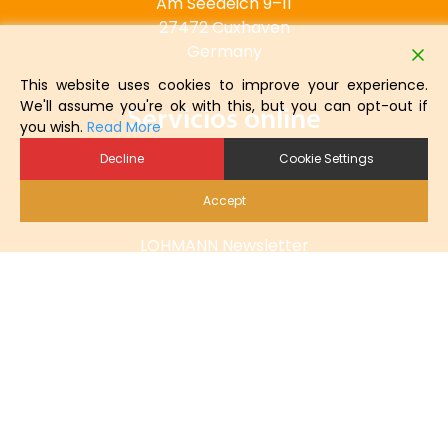
Am Seedeich 9–11
27472 Cuxhaven
Germany
This website uses cookies to improve your experience.
We'll assume you're ok with this, but you can opt-out if
Servicios online
you wish.
Read More
Decline
Cookie Settings
Pedido online
Accept
Descargas
LOHMANN Newsletter
Trabajos
Contacto
Teléfono: + 49 (0) 47 21 505-0
info@lohmann-breeders.com