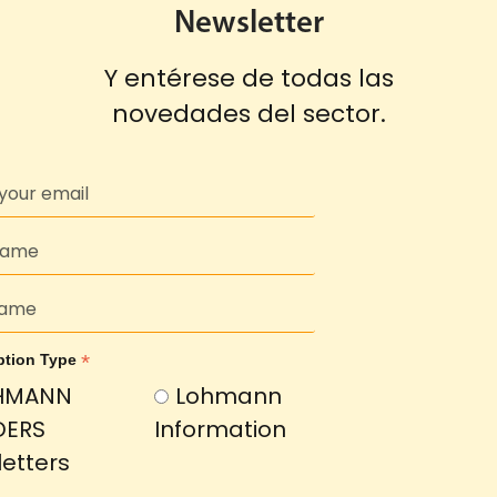
Newsletter
Y entérese de todas las
novedades del sector.
*
ption Type
HMANN
Lohmann
DERS
Information
etters