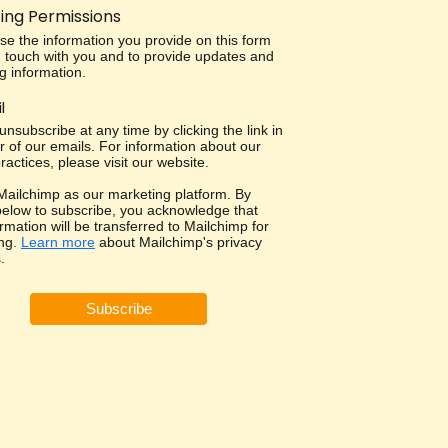
ing Permissions
use the information you provide on this form
in touch with you and to provide updates and
g information.
l
nsubscribe at any time by clicking the link in
r of our emails. For information about our
ractices, please visit our website.
ailchimp as our marketing platform. By
 below to subscribe, you acknowledge that
rmation will be transferred to Mailchimp for
ng.
Learn more
about Mailchimp's privacy
.