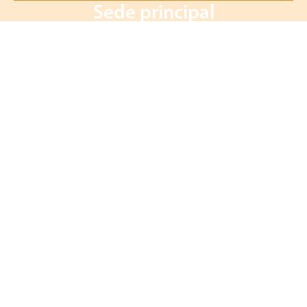
Sede principal
LOHMANN BREEDERS GmbH
Am Seedeich 9–11
27472 Cuxhaven
Germany
Servicios online
Pedido online
Descargas
LOHMANN Newsletter
Trabajos
Contacto