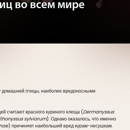
иц во всем мире
 у домашней птицы, наиболее вредоносными
ей считают красного куриного клеща (
Dermanyssus
ithonyssus sylviarum
). Однако оказалось, что именно
inae
) причиняет наибольший вред курам-несушкам.