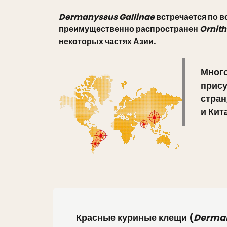
Dermanyssus Gallinae
встречается по в
преимущественно распространен
Ornit
некоторых частях Азии.
Мног
прису
стран
и Кит
Красные куриные клещи (
Derman