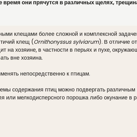
е время они прячутся в различных щелях, трещина
сными клещами более сложной и комплексной задаче
птичий клещ (
Ornithonyssus sylviarum
). В отличие 
т на хозяине, в частности в перьях и пухе, окружающ
ать вне хозяина.
именять непосредственно к птицам.
стемы содержания птиц можно подвергать различным 
я или мелкодисперсного порошка либо окунание в р