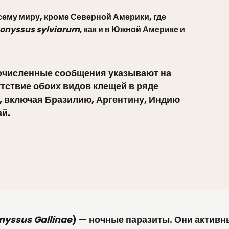
сему миру, кроме Северной Америки, где
honyssus sylviarum
, как и в Южной Америке и
очисленные сообщения указывают на
тствие обоих видов клещей в ряде
, включая Бразилию, Аргентину, Индию
ай.
yssus Gallinae
) — ночные паразиты. Они активны