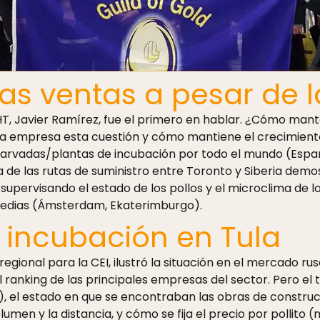
as ventas a pesar de l
, Javier Ramírez, fue el primero en hablar. ¿Cómo mant
 la empresa esta cuestión y cómo mantiene el crecimient
arvadas/plantas de incubación por todo el mundo (España
na de las rutas de suministro entre Toronto y Siberia de
upervisando el estado de los pollos y el microclima de los
rmedias (Ámsterdam, Ekaterimburgo).
 incubación en Tula
egional para la CEI, ilustró la situación en el mercado ru
ranking de las principales empresas del sector. Pero el 
), el estado en que se encontraban las obras de construc
volumen y la distancia, y cómo se fija el precio por poll