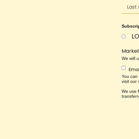
Subscri
LO
Market
We will 
Emai
You can u
visit our
We use M
transfer