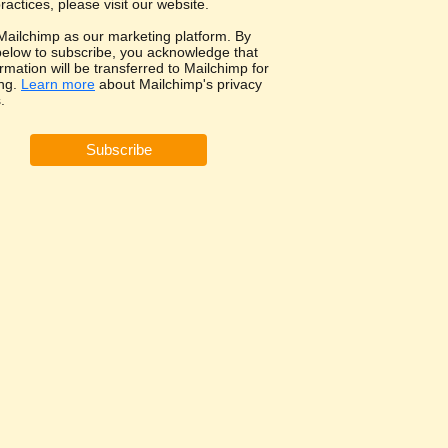
ractices, please visit our website.
ailchimp as our marketing platform. By
 below to subscribe, you acknowledge that
rmation will be transferred to Mailchimp for
ng.
Learn more
about Mailchimp's privacy
.