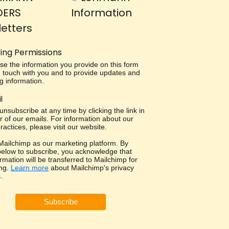
DERS
Information
etters
ing Permissions
use the information you provide on this form
in touch with you and to provide updates and
g information.
l
nsubscribe at any time by clicking the link in
r of our emails. For information about our
ractices, please visit our website.
ailchimp as our marketing platform. By
 below to subscribe, you acknowledge that
rmation will be transferred to Mailchimp for
ng.
Learn more
about Mailchimp's privacy
.