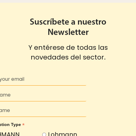
Suscríbete a nuestro
Newsletter
Y entérese de todas las
novedades del sector.
*
ption Type
HMANN
Lohmann