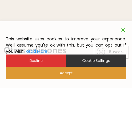
This website uses cookies to improve your experience.
We'll assume you're ok with this, but you can opt-out if
Otras ediciones
you wish.
Read More
Buscar...
Decline
Cookie Settings
Accept