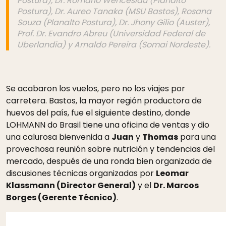
Postura), Dr. Romário Wenceslau (Planalto
Postura), Dr. Aureo Tanaka (MSU Bastos), Rosana
Souza (Planalto Postura), Dr. Jhony Gilio (Auster),
Prof. Dr. Evandro Abreu (Universidad Federal de
Uberlandia) y Arnaldo Pereira (Somai Nordeste).
Se acabaron los vuelos, pero no los viajes por
carretera. Bastos, la mayor región productora de
huevos del país, fue el siguiente destino, donde
LOHMANN do Brasil tiene una oficina de ventas y dio
una calurosa bienvenida a
Juan
y
Thomas
para una
provechosa reunión sobre nutrición y tendencias del
mercado, después de una ronda bien organizada de
discusiones técnicas organizadas por
Leomar
Klassmann (Director General)
y el
Dr. Marcos
Borges (Gerente Técnico)
.