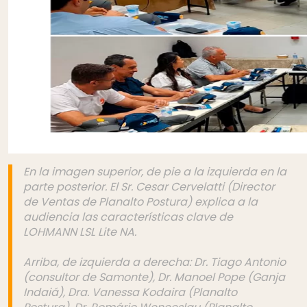
En la imagen superior, de pie a la izquierda en la
parte posterior. El Sr. Cesar Cervelatti (Director
de Ventas de Planalto Postura) explica a la
audiencia las características clave de
LOHMANN LSL Lite NA.
Arriba, de izquierda a derecha: Dr. Tiago Antonio
(consultor de Samonte), Dr. Manoel Pope (Ganja
Indaiá), Dra. Vanessa Kodaira (Planalto