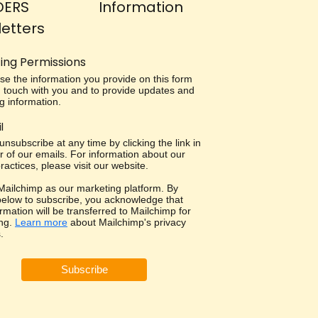
DERS
Information
etters
ing Permissions
use the information you provide on this form
in touch with you and to provide updates and
g information.
l
nsubscribe at any time by clicking the link in
r of our emails. For information about our
ractices, please visit our website.
ailchimp as our marketing platform. By
 below to subscribe, you acknowledge that
rmation will be transferred to Mailchimp for
ng.
Learn more
about Mailchimp's privacy
.