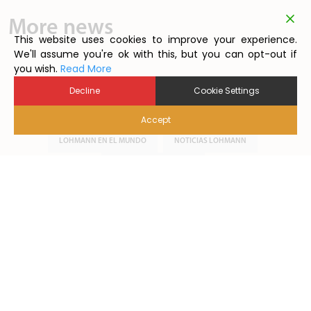
More news
This website uses cookies to improve your experience.
We'll assume you're ok with this, but you can opt-out if
you wish.
Read More
Decline
Cookie Settings
EGGSTRAORDINARY INSIGHTS
EVENTOS LOHMANN
Accept
HUEVO LOHMANN Y SU DIVERSO MUNDO
LOHMANN EN EL MUNDO
NOTICIAS LOHMANN
NOTICIAS SECTORIALES