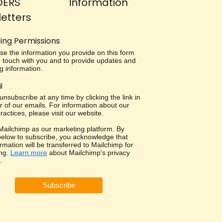
DERS
Information
etters
ing Permissions
use the information you provide on this form
in touch with you and to provide updates and
g information.
l
nsubscribe at any time by clicking the link in
r of our emails. For information about our
ractices, please visit our website.
ailchimp as our marketing platform. By
 below to subscribe, you acknowledge that
rmation will be transferred to Mailchimp for
ng.
Learn more
about Mailchimp's privacy
.