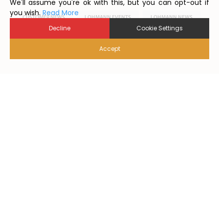
We'll assume you're ok with this, but you can opt-out if
you wish.
Read More
CUSTOMER NEWS
LOHMANN EVENTS
LOHMANN NEWS
Decline
Cookie Settings
LOHMANN WORLDWIDE
LOHMANN’S EGG WORLD
Accept