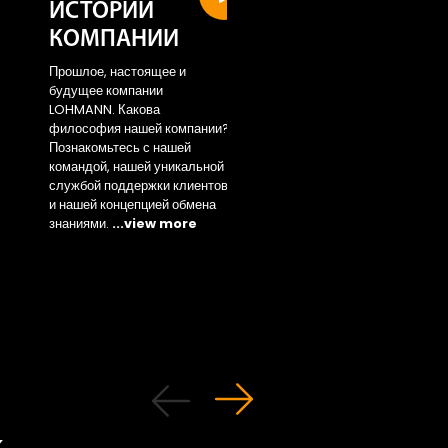
ИСТОРИИ
Sustainability
КОМПАНИИ
area
Прошлое, настоящее и
Access the new area 
будущее компании
...view more
LOHMANN. Какова
философия нашей компании?
Познакомьтесь с нашей
командой, нашей уникальной
службой поддержки клиентов
и нашей концепцией обмена
знаниями.
...view more