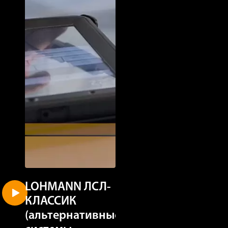
LOHMANN ЛСЛ-
LOHMANN
КЛАССИК
ЛСЛ-КЛАССИ
(альтернативные
(клеточное