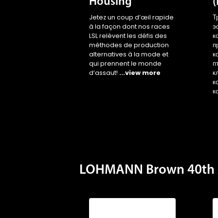
Housing
Jetez un coup d’œil rapide
Т
à la façon dont nos races
э
LSL relèvent les défis des
к
méthodes de production
п
alternatives à la mode et
к
qui prennent le monde
п
d’assaut!
...view more
к
к
к
LOHMANN Brown 40th 