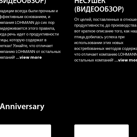
(ВИДЕООБЗОР)
НЕСУШЕК
(ВИДЕООБЗОР)
радиции всегда были прочным и
ффективным основанием, и
От целей, поставленных в отнош
омпания LOHMANN до сих пор
продуктивности, до производства
ридерживается этого правила,
вот краткое описание того, как на
огда речь идет о продуктивности
птица добилась успеха при
тицы, которую содержат в
использовании этих новых
летках! Узнайте, что отличает
востребованных методов содерж
омпанию LOHMANN от остальных
что отличает компанию LOHMANN
омпаний!
...view more
остальных компаний!
...view mo
Anniversary