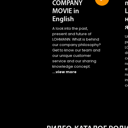
COMPANY
MOVIE in
English
A look into the past,
present and future of
U
LOHMANN. What is behind
p
our company philosophy?
L
Get to know our team and
d
our unique customer
c
service and our sharing
n
knowledge concept.
e
...view more
n
i
c