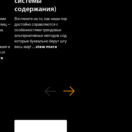
системы
содержание)
содержания)
Ознакомьтесь с показа
продуктивности нашей
ении
Взгляните на то, как наши породы ЛСЛ
основной белой породы
 яиц —
достойно справляются с
клеточном содержании 
ша
особенностями трендовых
разных климатических
альтернативных методов содержания,
условиях!
...view mor
которые буквально берут штурмом
ания и
весь мир!
...view more
 от
re