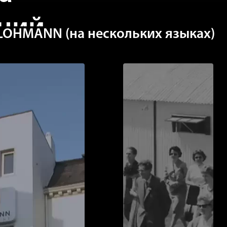
ний
OHMANN (на нескольких языках)
Дополнит
сведения
ающую роль в защите
тва. Контроль за состоянием
лючевым фактором; любые
ния могут быть признаками
 со стороны злоумышленников
тому всегда проверяйте, чтобы
ны в землю!