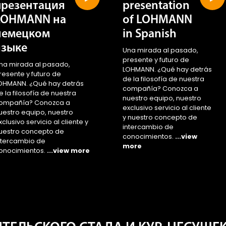
презентация
presentation
LOHMANN на
of LOHMANN
немецком
in Spanish
языке
Una mirada al pasado,
presente y futuro de
na mirada al pasado,
LOHMANN. ¿Qué hay detrás
resente y futuro de
de la filosofía de nuestra
OHMANN. ¿Qué hay detrás
compañía? Conozca a
e la filosofía de nuestra
nuestro equipo, nuestro
ompañía? Conozca a
exclusivo servicio al cliente
uestro equipo, nuestro
y nuestro concepto de
xclusivo servicio al cliente y
intercambio de
uestro concepto de
conocimientos.
...view
ntercambio de
more
onocimientos.
...view more