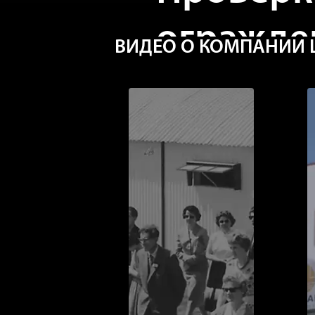
огражде
ВИДЕО О КОМПАНИИ L
Ограждение играет реш
птицеводческого хозяйс
ограждений является к
обнаруженные поврежде
попытки проникновения
или даже хищников, поэ
они были хорошо вкопа