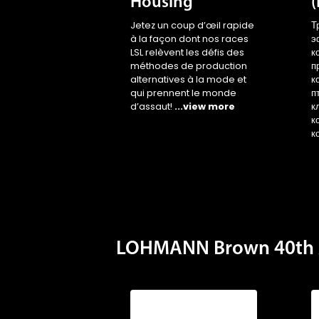
Housing
Jetez un coup d’œil rapide
Т
à la façon dont nos races
э
LSL relèvent les défis des
к
méthodes de production
п
alternatives à la mode et
к
qui prennent le monde
п
d’assaut!
...view more
к
к
к
LOHMANN Brown 40th 