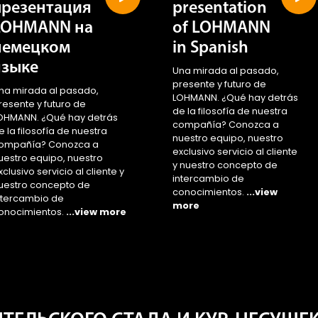
презентация
presentation
LOHMANN на
of LOHMANN
немецком
in Spanish
языке
Una mirada al pasado,
presente y futuro de
na mirada al pasado,
LOHMANN. ¿Qué hay detrás
resente y futuro de
de la filosofía de nuestra
OHMANN. ¿Qué hay detrás
compañía? Conozca a
e la filosofía de nuestra
nuestro equipo, nuestro
ompañía? Conozca a
exclusivo servicio al cliente
uestro equipo, nuestro
y nuestro concepto de
xclusivo servicio al cliente y
intercambio de
uestro concepto de
conocimientos.
...view
ntercambio de
more
onocimientos.
...view more