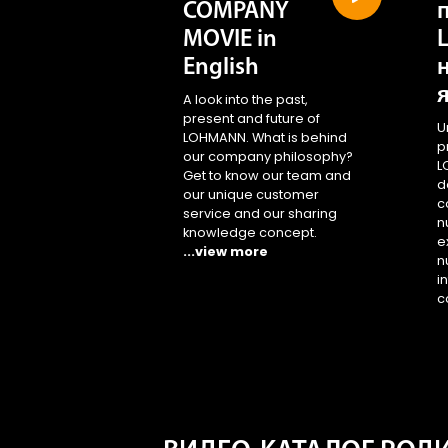
COMPANY
MOVIE in
English
A look into the past,
present and future of
U
LOHMANN. What is behind
p
our company philosophy?
L
Get to know our team and
d
our unique customer
c
service and our sharing
n
knowledge concept.
e
...view more
n
i
c