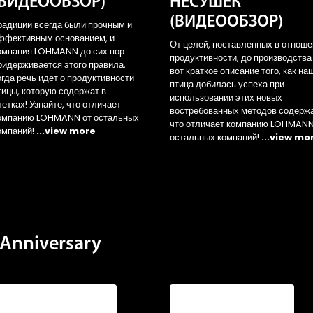
(ВИДЕООБЗОР)
НЕСУШЕК
(ВИДЕООБЗОР)
радиции всегда были прочным и
ффективным основанием, и
От целей, поставленных в отнош
омпания LOHMANN до сих пор
продуктивности, до производства
ридерживается этого правила,
вот краткое описание того, как на
огда речь идет о продуктивности
птица добилась успеха при
тицы, которую содержат в
использовании этих новых
летках! Узнайте, что отличает
востребованных методов содерж
омпанию LOHMANN от остальных
что отличает компанию LOHMANN
омпаний!
...view more
остальных компаний!
...view mo
Anniversary