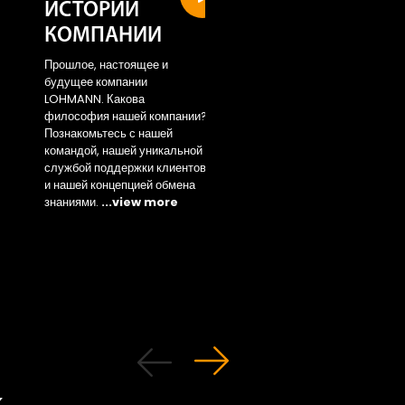
ИСТОРИИ
Sustainability
КОМПАНИИ
area
Прошлое, настоящее и
Access the new area 
будущее компании
...view more
LOHMANN. Какова
философия нашей компании?
Познакомьтесь с нашей
командой, нашей уникальной
службой поддержки клиентов
и нашей концепцией обмена
знаниями.
...view more