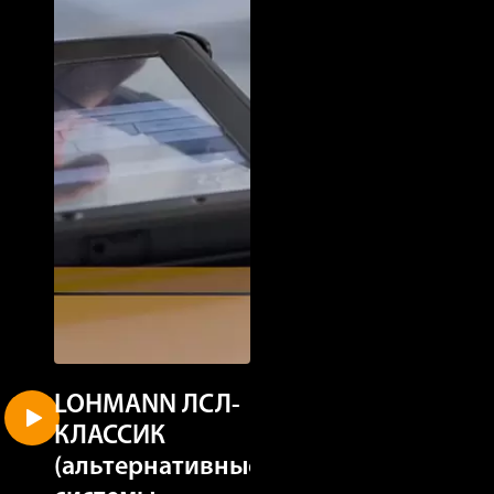
LOHMANN ЛСЛ-
LOHMANN
КЛАССИК
ЛСЛ-КЛАССИ
(альтернативные
(клеточное