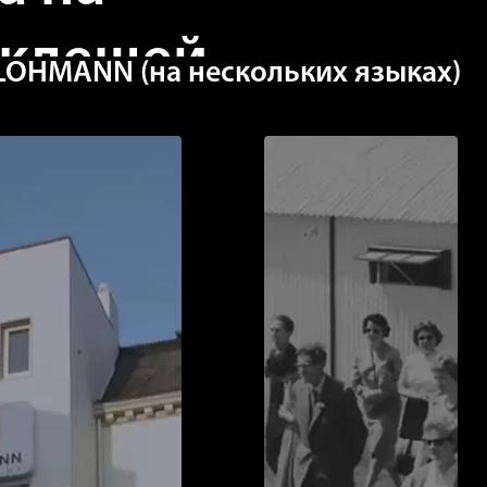
 клещей
OHMANN (на нескольких языках)
Дополнит
сведения
тели, наличие которых
роверять. Они могут
 в любой щели и причинят
й ущерб стаду, если выйдут