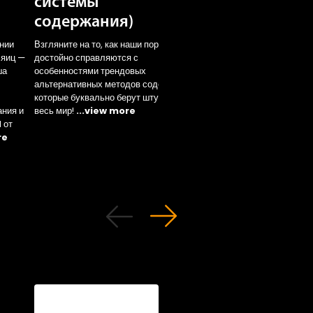
системы
содержание)
содержания)
Ознакомьтесь с показа
продуктивности нашей
ении
Взгляните на то, как наши породы ЛСЛ
основной белой породы
 яиц —
достойно справляются с
клеточном содержании 
ша
особенностями трендовых
разных климатических
альтернативных методов содержания,
условиях!
...view mor
которые буквально берут штурмом
ания и
весь мир!
...view more
 от
re