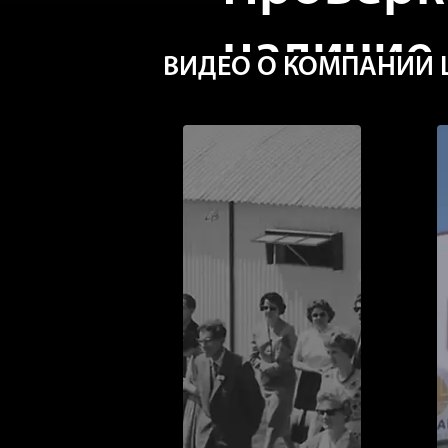
наличие
ВИДЕО О КОМПАНИИ L
Красные клещи — вреди
необходимо регулярно п
спрятаться практически
серьезный экономически
из-под контроля!