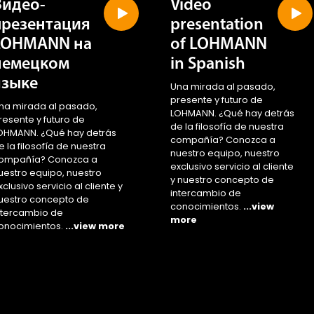
презентация
presentation
LOHMANN на
of LOHMANN
немецком
in Spanish
языке
Una mirada al pasado,
presente y futuro de
na mirada al pasado,
LOHMANN. ¿Qué hay detrás
resente y futuro de
de la filosofía de nuestra
OHMANN. ¿Qué hay detrás
compañía? Conozca a
e la filosofía de nuestra
nuestro equipo, nuestro
ompañía? Conozca a
exclusivo servicio al cliente
uestro equipo, nuestro
y nuestro concepto de
xclusivo servicio al cliente y
intercambio de
uestro concepto de
conocimientos.
...view
ntercambio de
more
onocimientos.
...view more