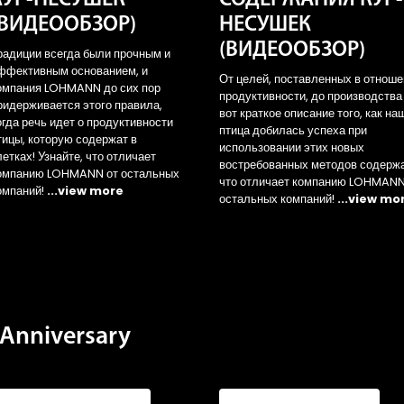
(ВИДЕООБЗОР)
НЕСУШЕК
(ВИДЕООБЗОР)
радиции всегда были прочным и
ффективным основанием, и
От целей, поставленных в отнош
омпания LOHMANN до сих пор
продуктивности, до производства
ридерживается этого правила,
вот краткое описание того, как на
огда речь идет о продуктивности
птица добилась успеха при
тицы, которую содержат в
использовании этих новых
летках! Узнайте, что отличает
востребованных методов содерж
омпанию LOHMANN от остальных
что отличает компанию LOHMANN
омпаний!
...view more
остальных компаний!
...view mo
Anniversary