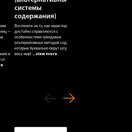
системы
содержание)
содержания)
Ознакомьтесь с показа
продуктивности нашей
ении
Взгляните на то, как наши породы ЛСЛ
основной белой породы
 яиц —
достойно справляются с
клеточном содержании 
ша
особенностями трендовых
разных климатических
альтернативных методов содержания,
условиях!
...view mor
которые буквально берут штурмом
ания и
весь мир!
...view more
 от
re