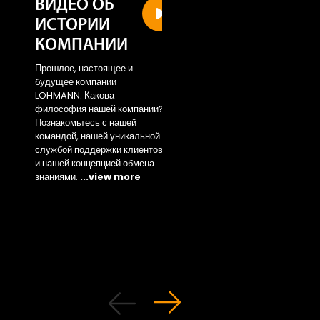
ИСТОРИИ
Sustainability
КОМПАНИИ
area
Прошлое, настоящее и
Access the new area 
будущее компании
...view more
LOHMANN. Какова
философия нашей компании?
Познакомьтесь с нашей
командой, нашей уникальной
службой поддержки клиентов
и нашей концепцией обмена
знаниями.
...view more