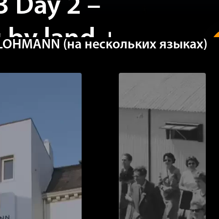
by land +
OHMANN (на нескольких языках)
eets South”
 Night