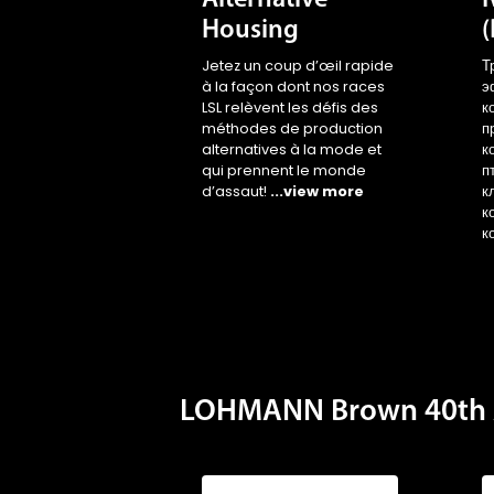
Housing
Jetez un coup d’œil rapide
Т
à la façon dont nos races
э
LSL relèvent les défis des
к
méthodes de production
п
alternatives à la mode et
к
qui prennent le monde
п
d’assaut!
...view more
к
к
к
LOHMANN Brown 40th 