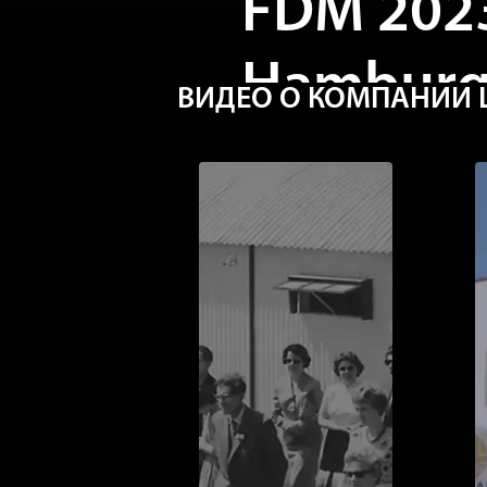
Hamburg 
ВИДЕО О КОМПАНИИ L
“North m
Bavarian