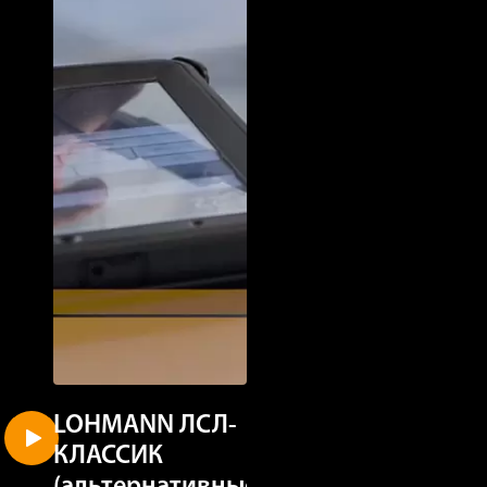
LOHMANN ЛСЛ-
LOHMANN
КЛАССИК
ЛСЛ-КЛАССИ
(альтернативные
(клеточное