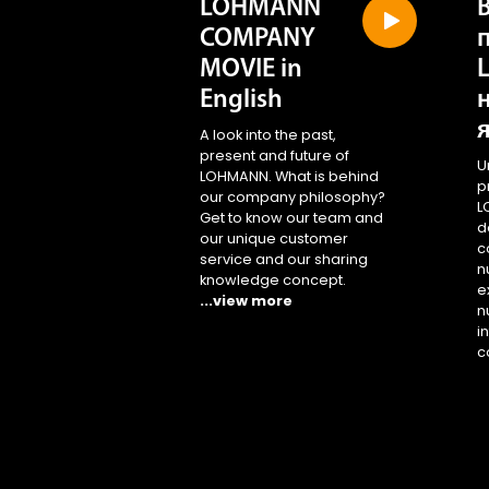
COMPANY
MOVIE in
English
A look into the past,
present and future of
U
LOHMANN. What is behind
p
our company philosophy?
L
Get to know our team and
d
our unique customer
c
service and our sharing
n
knowledge concept.
e
...view more
n
i
c