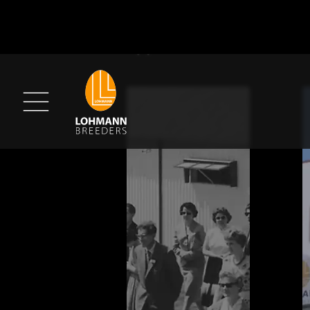
распред
ВИДЕО О КОМПАНИИ L
корма в 
подачи
Всегда рекомендуется к
конструкции для подачи
распределяется по разн
можно узнать важную и
потребление корма равн
планируемый уровень п