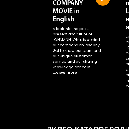
COMPANY
MOVIE in
English
A look into the past,
present and future of
U
LOHMANN. What is behind
p
our company philosophy?
L
Get to know our team and
d
our unique customer
c
service and our sharing
n
knowledge concept.
e
...view more
n
i
c