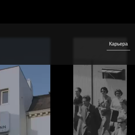
еления
OHMANN (на нескольких языках)
системе
Дополнит
сведения
онтролировать состояние
 корма, поскольку он
ым частям вольера. Тогда
нформацию о том, является ли
омерным, достигнут ли
отребления!