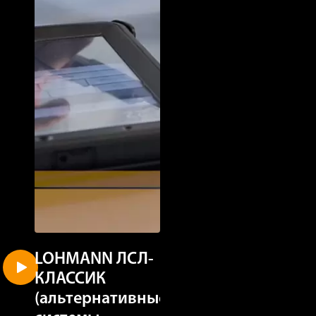
LOHMANN ЛСЛ-
LOHMANN
КЛАССИК
ЛСЛ-КЛАССИ
(альтернативные
(клеточное