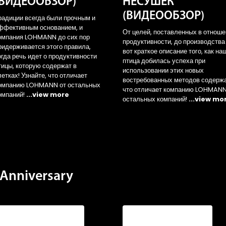
(ВИДЕООБЗОР)
НЕСУШЕК
(ВИДЕООБЗОР)
радиции всегда были прочным и
ффективным основанием, и
От целей, поставленных в отнош
омпания LOHMANN до сих пор
продуктивности, до производства
ридерживается этого правила,
вот краткое описание того, как на
огда речь идет о продуктивности
птица добилась успеха при
тицы, которую содержат в
использовании этих новых
летках! Узнайте, что отличает
востребованных методов содерж
омпанию LOHMANN от остальных
что отличает компанию LOHMANN
омпаний!
...view more
остальных компаний!
...view mo
Anniversary