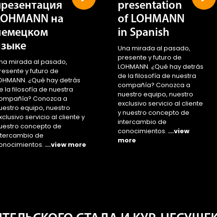
презентация
presentation
LOHMANN на
of LOHMANN
немецком
in Spanish
языке
Una mirada al pasado,
presente y futuro de
na mirada al pasado,
LOHMANN. ¿Qué hay detrás
resente y futuro de
de la filosofía de nuestra
OHMANN. ¿Qué hay detrás
compañía? Conozca a
e la filosofía de nuestra
nuestro equipo, nuestro
ompañía? Conozca a
exclusivo servicio al cliente
uestro equipo, nuestro
y nuestro concepto de
xclusivo servicio al cliente y
intercambio de
uestro concepto de
conocimientos.
...view
ntercambio de
more
onocimientos.
...view more