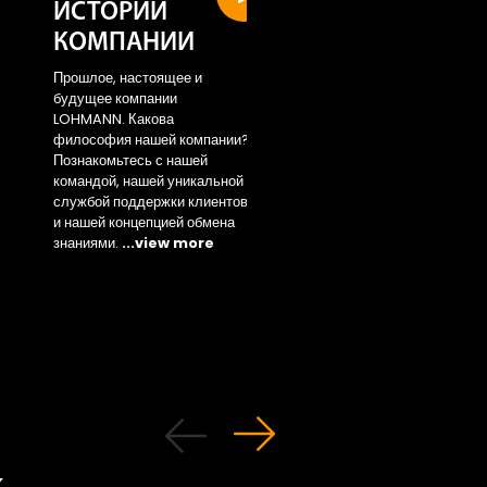
ИСТОРИИ
Sustainability
КОМПАНИИ
area
Прошлое, настоящее и
Access the new area 
будущее компании
...view more
LOHMANN. Какова
философия нашей компании?
Познакомьтесь с нашей
командой, нашей уникальной
службой поддержки клиентов
и нашей концепцией обмена
знаниями.
...view more