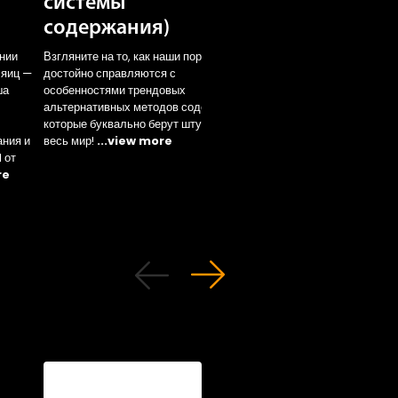
системы
содержание)
содержания)
Ознакомьтесь с показа
продуктивности нашей
ении
Взгляните на то, как наши породы ЛСЛ
основной белой породы
 яиц —
достойно справляются с
клеточном содержании 
ша
особенностями трендовых
разных климатических
альтернативных методов содержания,
условиях!
...view mor
которые буквально берут штурмом
ания и
весь мир!
...view more
 от
re