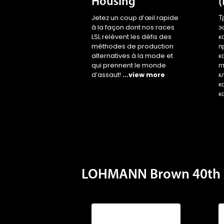
Housing
Jetez un coup d’œil rapide
Т
à la façon dont nos races
э
LSL relèvent les défis des
к
méthodes de production
п
alternatives à la mode et
к
qui prennent le monde
п
d’assaut!
...view more
к
к
к
LOHMANN Brown 40th 