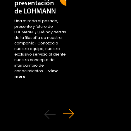
presentación
Sustainability
de LOHMANN
area
Una mirada al pasado,
Access the new area 
presente y futuro de
...view more
LOHMANN. ¿Qué hay detrás
de la filosofía de nuestra
compañía? Conozca a
nuestro equipo, nuestro
exclusivo servicio al cliente y
nuestro concepto de
intercambio de
conocimientos.
...view
more