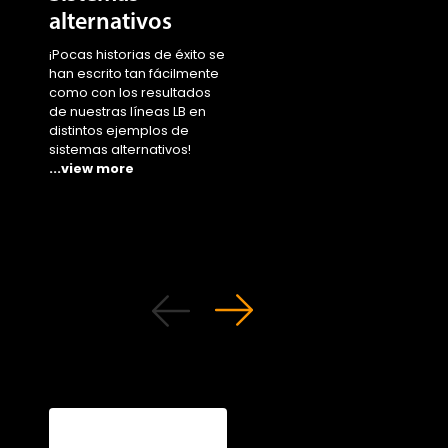
alternativos
¡Eche un vistazo a co
nuestras estirpes LSL
¡Pocas historias de éxito se
superan los desafíos
han escrito tan fácilmente
suponen la moda de l
como con los resultados
sistemas alternativos
de nuestras líneas LB en
adueñándose del mu
distintos ejemplos de
...view more
sistemas alternativos!
...view more