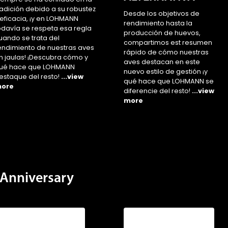
radición debido a su robustez
Desde los objetivos de
 eficacia, ¡y en LOHMANN
rendimiento hasta la
odavía se respeta esa regla
producción de huevos,
uando se trata del
compartimos est resumen
endimiento de nuestras aves
rápido de cómo nuestras
n jaulas! ¡Descubra cómo y
aves destacan en este
ué hace que LOHMANN
nuevo estilo de gestión ¡y
estaque del resto!
...view
qué hace que LOHMANN se
ore
diferencie del resto!
...view
more
Anniversary