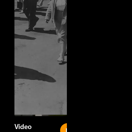
Vídeo
New