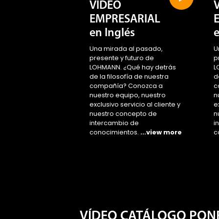
VIDEO
EMPRESARIAL
en Inglés
Una mirada al pasado,
U
presente y futuro de
p
LOHMANN. ¿Qué hay detrás
L
de la filosofía de nuestra
d
compañía? Conozca a
c
nuestro equipo, nuestro
n
exclusivo servicio al cliente y
e
nuestro concepto de
n
intercambio de
i
conocimientos.
...view more
c
VÍDEO CATÁLOGO PON