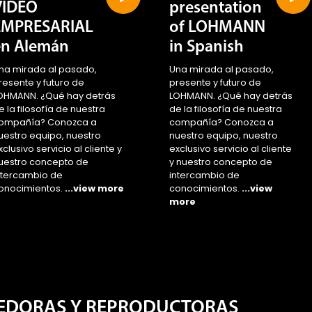
VIDEO
presentation
EMPRESARIAL
of LOHMANN
en Alemán
in Spanish
na mirada al pasado,
Una mirada al pasado,
resente y futuro de
presente y futuro de
OHMANN. ¿Qué hay detrás
LOHMANN. ¿Qué hay detrás
e la filosofía de nuestra
de la filosofía de nuestra
ompañía? Conozca a
compañía? Conozca a
uestro equipo, nuestro
nuestro equipo, nuestro
xclusivo servicio al cliente y
exclusivo servicio al cliente
uestro concepto de
y nuestro concepto de
ntercambio de
intercambio de
onocimientos.
...view more
conocimientos.
...view
more
EDORAS Y REPRODUCTORAS