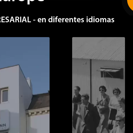
as Schmutz
y
Ron Eek
ARIAL - en diferentes idiomas