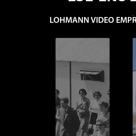
Entrevista con
Matthi
LOHMANN VIDEO EMPRES