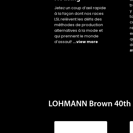
t
Jetez un coup d’œil rapide
y
à la façon dont nos races
t
LSL relèvent les défis des
c
méthodes de production
r
alternatives à la mode et
e
qui prennent le monde
q
d’assaut!
...view more
d
m
LOHMANN Brown 40th 