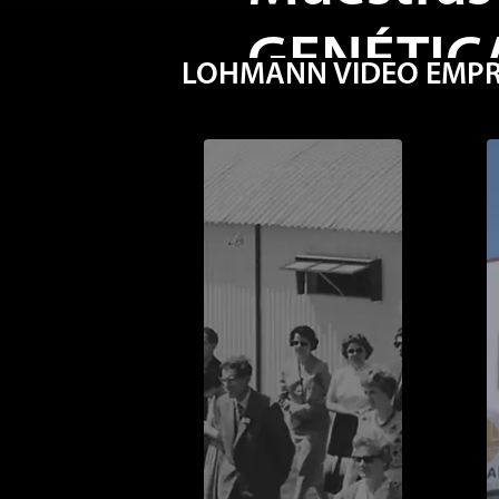
GENÉTIC
LOHMANN VIDEO EMPRES
El sangrado de aves es una 
departamento genético pa
general del lote, así como 
recolección de datos de las
realizarlo es el plexo del al