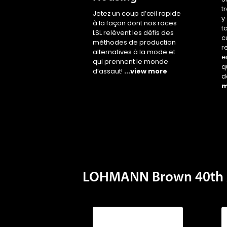
t
Jetez un coup d’œil rapide
y
à la façon dont nos races
t
LSL relèvent les défis des
c
méthodes de production
r
alternatives à la mode et
e
qui prennent le monde
q
d’assaut!
...view more
d
m
LOHMANN Brown 40th 