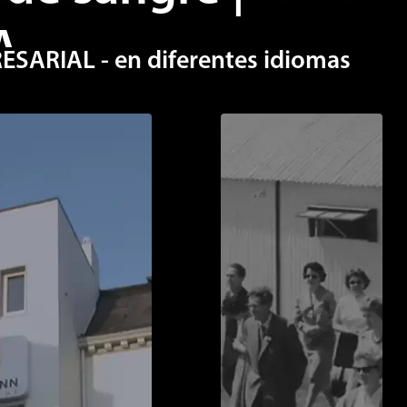
A
ARIAL - en diferentes idiomas
MÁS INFO
práctica rutinaria del
ra comprobar el estado de salud
para la extracción de DNA y la
 estirpes. El mejor punto para
a.