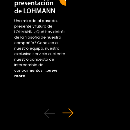
presentación
Sustainability
de LOHMANN
area
Una mirada al pasado,
Access the new area 
presente y futuro de
...view more
LOHMANN. ¿Qué hay detrás
de la filosofía de nuestra
compañía? Conozca a
nuestro equipo, nuestro
exclusivo servicio al cliente y
nuestro concepto de
intercambio de
conocimientos.
...view
more