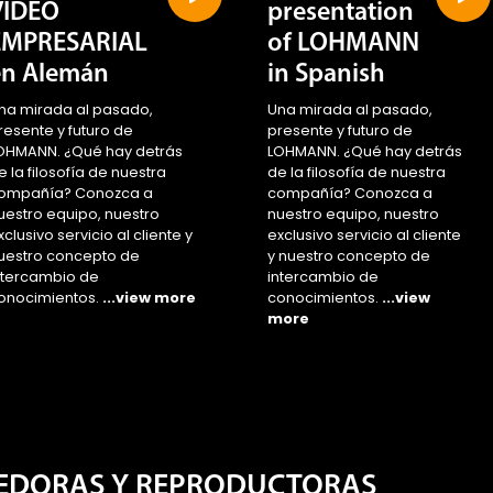
VIDEO
presentation
EMPRESARIAL
of LOHMANN
en Alemán
in Spanish
na mirada al pasado,
Una mirada al pasado,
resente y futuro de
presente y futuro de
OHMANN. ¿Qué hay detrás
LOHMANN. ¿Qué hay detrás
e la filosofía de nuestra
de la filosofía de nuestra
ompañía? Conozca a
compañía? Conozca a
uestro equipo, nuestro
nuestro equipo, nuestro
xclusivo servicio al cliente y
exclusivo servicio al cliente
uestro concepto de
y nuestro concepto de
ntercambio de
intercambio de
onocimientos.
...view more
conocimientos.
...view
more
EDORAS Y REPRODUCTORAS