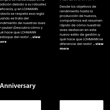
radición debido a su robustez
Desde los objetivos de
 eficacia, ¡y en LOHMANN
rendimiento hasta la
odavía se respeta esa regla
producción de huevos,
uando se trata del
compartimos est resumen
endimiento de nuestras aves
rápido de cómo nuestras
n jaulas! ¡Descubra cómo y
aves destacan en este
ué hace que LOHMANN
nuevo estilo de gestión ¡y
estaque del resto!
...view
qué hace que LOHMANN se
ore
diferencie del resto!
...view
more
Anniversary