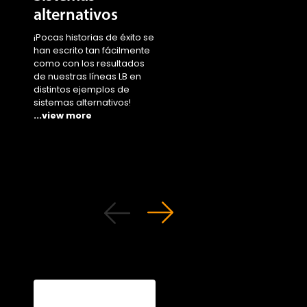
alternativos
¡Eche un vistazo a co
nuestras estirpes LSL
¡Pocas historias de éxito se
superan los desafíos
han escrito tan fácilmente
suponen la moda de l
como con los resultados
sistemas alternativos
de nuestras líneas LB en
adueñándose del mu
distintos ejemplos de
...view more
sistemas alternativos!
...view more