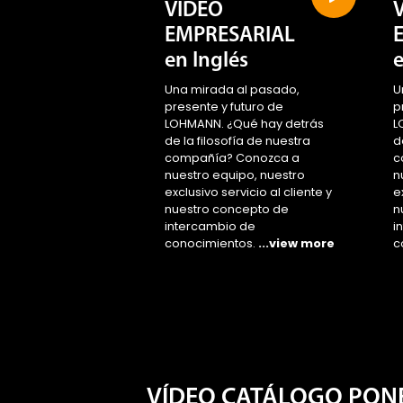
VIDEO
EMPRESARIAL
en Inglés
Una mirada al pasado,
U
presente y futuro de
p
LOHMANN. ¿Qué hay detrás
L
de la filosofía de nuestra
d
compañía? Conozca a
c
nuestro equipo, nuestro
n
exclusivo servicio al cliente y
e
nuestro concepto de
n
intercambio de
i
conocimientos.
...view more
c
VÍDEO CATÁLOGO PON