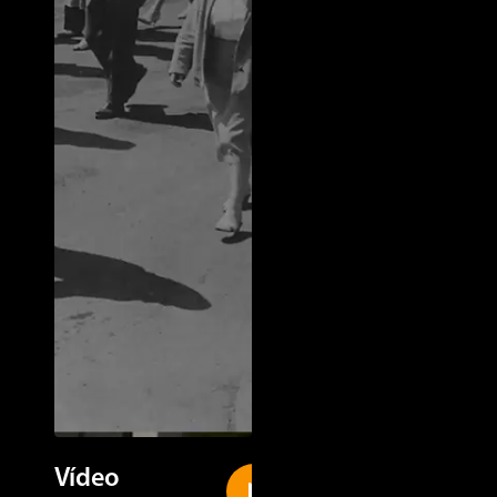
Vídeo
New