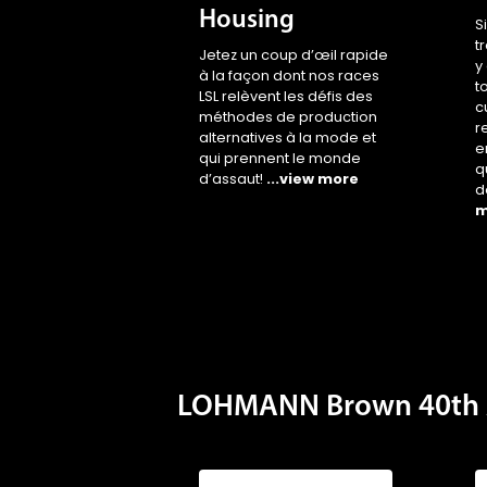
t
Jetez un coup d’œil rapide
y
à la façon dont nos races
t
LSL relèvent les défis des
c
méthodes de production
r
alternatives à la mode et
e
qui prennent le monde
q
d’assaut!
...view more
d
m
LOHMANN Brown 40th 