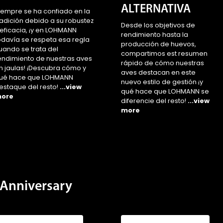
radición debido a su robustez
Desde los objetivos de
 eficacia, ¡y en LOHMANN
rendimiento hasta la
odavía se respeta esa regla
producción de huevos,
uando se trata del
compartimos est resumen
endimiento de nuestras aves
rápido de cómo nuestras
n jaulas! ¡Descubra cómo y
aves destacan en este
ué hace que LOHMANN
nuevo estilo de gestión ¡y
estaque del resto!
...view
qué hace que LOHMANN se
ore
diferencie del resto!
...view
more
Anniversary