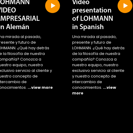
VIDEO
presentation
EMPRESARIAL
of LOHMANN
en Alemán
in Spanish
na mirada al pasado,
Una mirada al pasado,
resente y futuro de
presente y futuro de
OHMANN. ¿Qué hay detrás
LOHMANN. ¿Qué hay detrás
e la filosofía de nuestra
de la filosofía de nuestra
ompañía? Conozca a
compañía? Conozca a
uestro equipo, nuestro
nuestro equipo, nuestro
xclusivo servicio al cliente y
exclusivo servicio al cliente
uestro concepto de
y nuestro concepto de
ntercambio de
intercambio de
onocimientos.
...view more
conocimientos.
...view
more
EDORAS Y REPRODUCTORAS