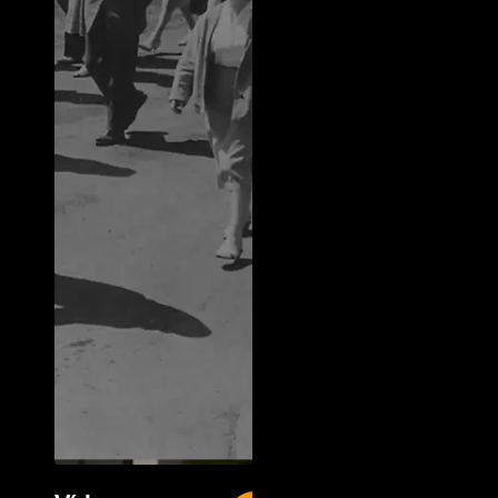
Vídeo
New