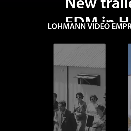
FDM in 
LOHMANN VIDEO EMPRES