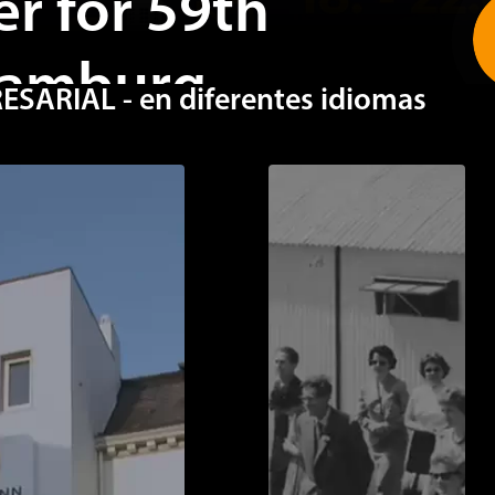
Hamburg
ARIAL - en diferentes idiomas