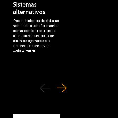
alternativos
¡Eche un vistazo a co
nuestras estirpes LSL
¡Pocas historias de éxito se
superan los desafíos
han escrito tan fácilmente
suponen la moda de l
como con los resultados
sistemas alternativos
de nuestras líneas LB en
adueñándose del mu
distintos ejemplos de
...view more
sistemas alternativos!
...view more