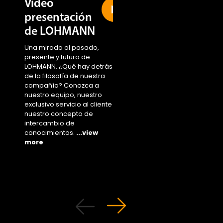
presentación
Sustainability
de LOHMANN
area
Una mirada al pasado,
Access the new area 
presente y futuro de
...view more
LOHMANN. ¿Qué hay detrás
de la filosofía de nuestra
compañía? Conozca a
nuestro equipo, nuestro
exclusivo servicio al cliente y
nuestro concepto de
intercambio de
conocimientos.
...view
more