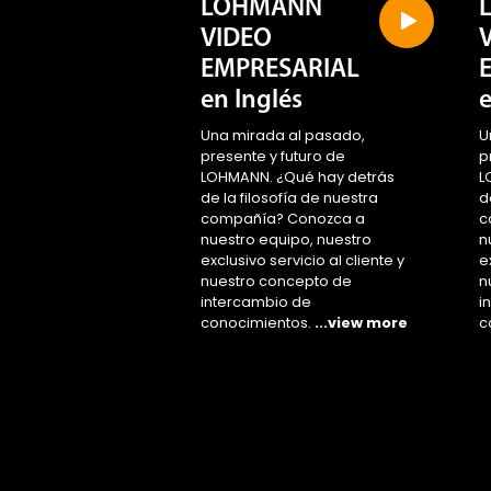
VIDEO
EMPRESARIAL
en Inglés
Una mirada al pasado,
U
presente y futuro de
p
LOHMANN. ¿Qué hay detrás
L
de la filosofía de nuestra
d
compañía? Conozca a
c
nuestro equipo, nuestro
n
exclusivo servicio al cliente y
e
nuestro concepto de
n
intercambio de
i
conocimientos.
...view more
c
VÍDEO CATÁLOGO PON