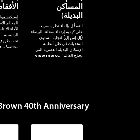
المساكن
الأفقا
البديلة)
إستكتشفوا 
المعالم ال
التفضُّل بإلقاء نظرة سريعة
الأداء الإنتا
على كيفية إرتقاء سلالتنا البيضاء
الرئيسية – 
(إل إس إل) لتجابه مستوى
تحت ظروف ب
التحديات في ظل أنظمة
مختلفة!
...view more
الإسكان البديلة العصرية التي
تجتاح العالم!
...view more
own 40th Anniversary