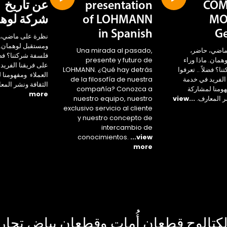
COM
presentation
عن تاريخ
MO
of LOHMANN
شركة لوه
in Spanish
G
نظرة على ماضي، 
ومستقبل لوهمان. م
ماضي، حاضر،
Una mirada al pasado,
فلسفة شركتنا؟ فضلا
مان. ماذا وراء
presente y futuro de
على فريقنا الفريد
ا؟ فضلاً .. تعرفوا
LOHMANN. ¿Qué hay detrás
العملاء ومفهومنا 
الفريد في خدمة
de la filosofía de nuestra
الثقافة ونشر المع
هومنا لمشاركة
compañía? Conozca a
more
ر المعارف.
...view
nuestro equipo, nuestro
exclusivo servicio al cliente
y nuestro concepto de
intercambio de
conocimientos.
...view
more
كتالوج قطعان أُمات وقطعان بياض تجار