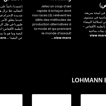
ص)
Jetez un coup d’œil
إعتمدنا دائماً على 
rapide à la façon dont
التقاليد، فلا تزال 
في لمحة سريعة،
nos races LSL relèvent les
شديدة الإحترام ف
أساسية في مستوى
défis des méthodes de
عندما يتعلق الأمر 
جي لسلالتنا البيضاء
production alternatives à
طيورنا في ظل الر
بأنظمة الأقفاص –
la mode et qui prennent
أنظمة الأقفاص! ا
يئات مناخية
le monde d’assaut!
كيفية وما هو ما يم
...view more
عن البقية!
...view more
LOHMANN Br