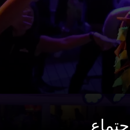
جتماع