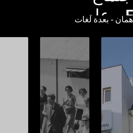
النُخبة FDM – عام
ان - بعدة لغات
لة بحرية
الأبيض
معلومات إضافية
يديو
لنُخبة الموزعين – وسط
متوسط ​​كخلفية تُبرهن عن
ه الثقافي الإجتماعي