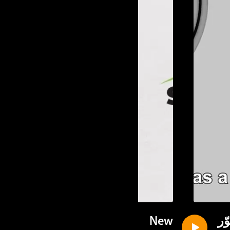
ر
New