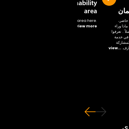
Sustainability
مان
area
حاضر،
Access the new area here.
اذا وراء
...view more
ً .. تعرفوا
 في خدمة
لمشاركة
ارف.
...view
ي