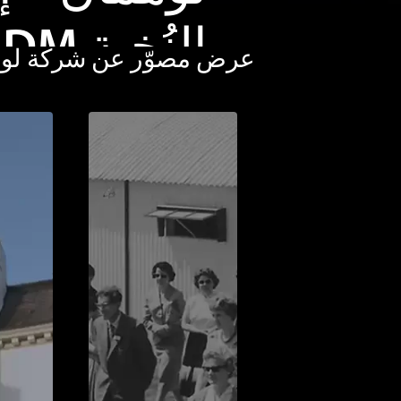
عرض مصوّر عن شركة لوهم
2018 رح
على البحر 
المتوسط (ف
كامل)
الإجتماع السادس والخمسون 
البحر. يُشاهد البحر الأبيض ال
الخليط الثابت ببرنامج الترفي