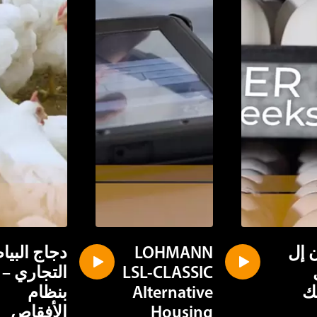
 إل
LOHMANN
دجاج البي
LSL-CLASSIC
التجاري –
ك
Alternative
بنظام
Housing
الأفقاص