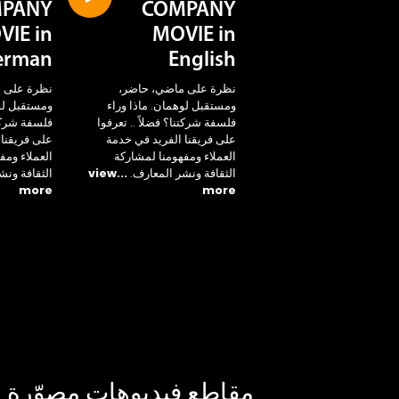
PANY
COMPANY
VIE in
MOVIE in
erman
English
نظرة على ماضي، حاضر،
نظرة على 
ومستقبل لوهمان. ماذا وراء
ومستقبل لوه
فلسفة شركتنا؟ فضلاً .. تعرفوا
فلسفة شركتن
على فريقنا الفريد في خدمة
على فريقنا 
العملاء ومفهومنا لمشاركة
العملاء ومف
الثقافة ونشر المعارف.
...view
الثقافة ونش
more
more
مقاطع فيديوهات مصوّرة ل