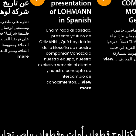
COM
presentation
عن تاريخ
MO
of LOHMANN
شركة لوه
in Spanish
G
نظرة على ماضي، 
ومستقبل لوهمان. م
ماضي، حاضر،
Una mirada al pasado,
فلسفة شركتنا؟ فضلا
مان. ماذا وراء
presente y futuro de
على فريقنا الفريد
ا؟ فضلاً .. تعرفوا
LOHMANN. ¿Qué hay detrás
العملاء ومفهومنا 
الفريد في خدمة
de la filosofía de nuestra
الثقافة ونشر المع
هومنا لمشاركة
compañía? Conozca a
more
ر المعارف.
...view
nuestro equipo, nuestro
exclusivo servicio al cliente
y nuestro concepto de
intercambio de
conocimientos.
...view
more
كتالوج قطعان أُمات وقطعان بياض تجار