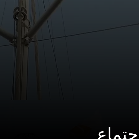
جتماع