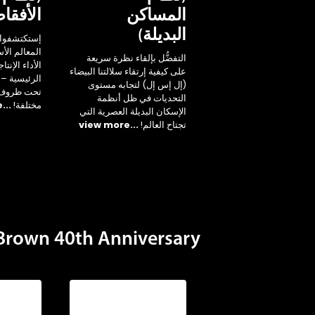
المساكن
الأفقا
البديلة)
إستكتشفوا 
المعالم ال
التفضُّل بإلقاء نظرة سريعة
الأداء الإنتا
على كيفية إرتقاء سلالتنا البيضاء
الرئيسية – 
(إل إس إل) لتجابه مستوى
تحت ظروف ب
التحديات في ظل أنظمة
مختلفة!
...view more
الإسكان البديلة العصرية التي
تجتاح العالم!
...view more
own 40th Anniversary