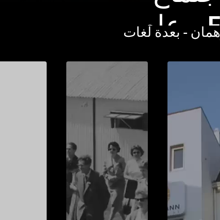
النُخبة FDM – عام
ان - بعدة لغات
لة بحرية
الأبيض
معلومات إضافية
عابة –
نظمتها “لوهمان” على