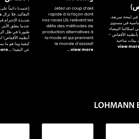
ص)
Jetez un coup d’œil
إعتمدنا دائماً على 
rapide à la façon dont
التقاليد، فلا تزال 
في لمحة سريعة،
nos races LSL relèvent les
شديدة الإحترام ف
أساسية في مستوى
défis des méthodes de
عندما يتعلق الأمر 
جي لسلالتنا البيضاء
production alternatives à
طيورنا في ظل الر
بأنظمة الأقفاص –
la mode et qui prennent
أنظمة الأقفاص! ا
يئات مناخية
le monde d’assaut!
كيفية وما هو ما يم
...view more
عن البقية!
...view more
LOHMANN Br