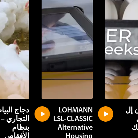
 إل
LOHMANN
دجاج البي
LSL-CLASSIC
التجاري –
ك
Alternative
بنظام
Housing
الأفقاص