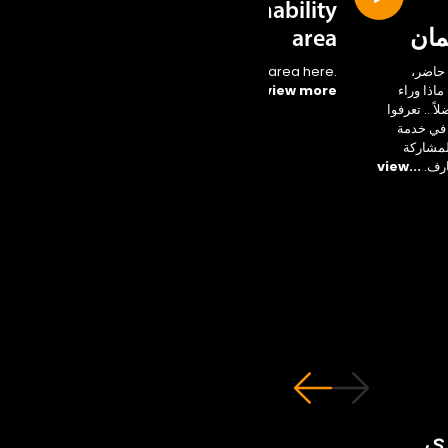
Sustainability
مان
area
حاضر،
Access the new area here.
اذا وراء
...view more
ً .. تعرفوا
 في خدمة
لمشاركة
ارف.
...view
ي