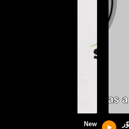
ر
New