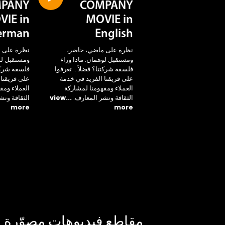
PANY
COMPANY
VIE in
MOVIE in
erman
English
نظرة على ماضي، حاضر،
نظرة على 
ومستقبل لوهمان. ماذا وراء
ومستقبل لوه
فلسفة شركتنا؟ فضلاً .. تعرفوا
فلسفة شركتن
على فريقنا الفريد في خدمة
على فريقنا 
العملاء ومفهومنا لمشاركة
العملاء ومف
الثقافة ونشر المعارف.
...view
الثقافة ونش
more
more
مقاطع فيديوهات مصوّرة ل