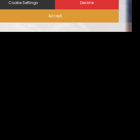
Cookie Settings
Decline
Accept
إجراءات الأمن الحيوي على
الزوّار | نظام المساكن البديلة
من الناحية المثالية، ينبغي أن تقتصر حركة الزيارات على
الضروري منها فقط، تُسبق بإجازة التصريح عليها من قِبل مدير
المنشأة. كما يجب الحد من حركة دخول وخروج المركبات كُلية،
أو أن تقتصر فقط على ما يخُص الموظفين الأساسيين المُصرح