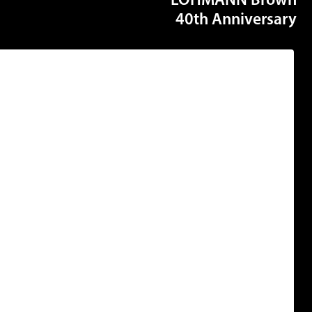
LOHMANN Bro
40th Annivers