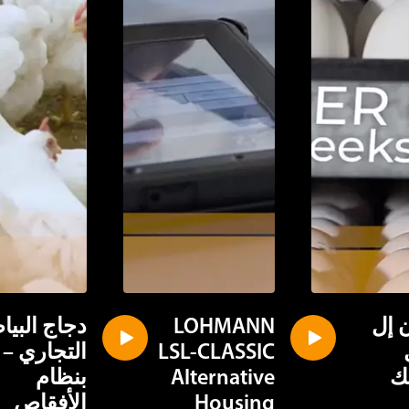
 إل
LOHMANN
دجاج البي
LSL-CLASSIC
التجاري –
ك
Alternative
بنظام
Housing
الأفقاص