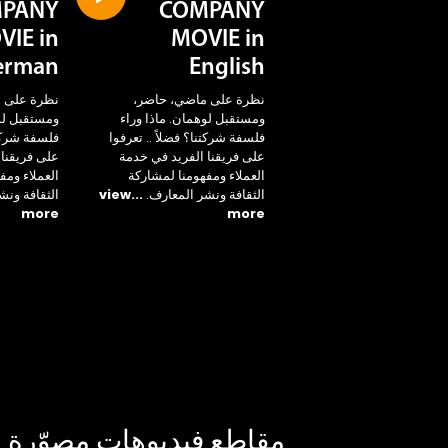
PANY
COMPANY
VIE in
MOVIE in
erman
English
نظرة على ماضي، حاضر،
نظرة على 
ومستقبل لوهمان. ماذا وراء
ومستقبل لوه
فلسفة شركتنا؟ فضلاً .. تعرفوا
فلسفة شركتن
على فريقنا الفريد في خدمة
على فريقنا 
العملاء ومفهومنا لمشاركة
العملاء ومف
الثقافة ونشر المعارف.
...view
الثقافة ونش
more
more
مقاطع فيديوهات مصوّرة ل