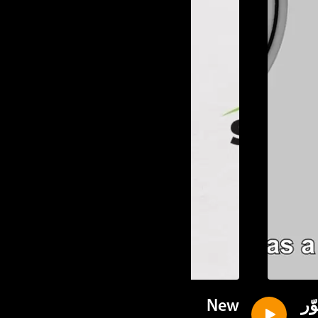
ر
New