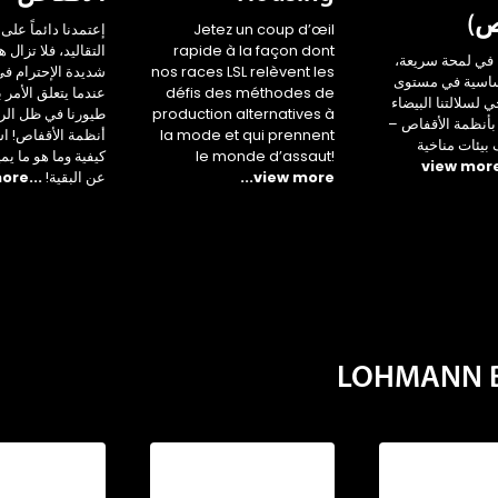
ص)
Jetez un coup d’œil
إعتمدنا دائماً على 
rapide à la façon dont
التقاليد، فلا تزال 
في لمحة سريعة،
nos races LSL relèvent les
شديدة الإحترام ف
أساسية في مستوى
défis des méthodes de
عندما يتعلق الأمر 
جي لسلالتنا البيضاء
production alternatives à
طيورنا في ظل الر
بأنظمة الأقفاص –
la mode et qui prennent
أنظمة الأقفاص! ا
يئات مناخية
le monde d’assaut!
كيفية وما هو ما يم
...view more
عن البقية!
...view more
LOHMANN Br