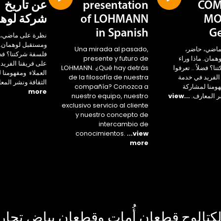
COM
presentation
عن تاريخ
MO
of LOHMANN
شركة لوه
in Spanish
G
نظرة على ماضي، 
ومستقبل لوهمان. م
ماضي، حاضر،
Una mirada al pasado,
فلسفة شركتنا؟ فضلا
مان. ماذا وراء
presente y futuro de
على فريقنا الفريد
ا؟ فضلاً .. تعرفوا
LOHMANN. ¿Qué hay detrás
العملاء ومفهومنا 
الفريد في خدمة
de la filosofía de nuestra
الثقافة ونشر المع
هومنا لمشاركة
compañía? Conozca a
more
ر المعارف.
...view
nuestro equipo, nuestro
exclusivo servicio al cliente
y nuestro concepto de
intercambio de
conocimientos.
...view
more
كتالوج قطعان أُمات وقطعان بياض تجار