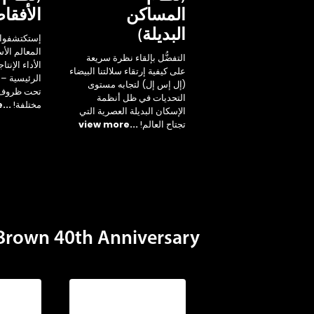
المساكن
الأفقا
البديلة)
إستكتشفوا 
المعالم ال
التفضُّل بإلقاء نظرة سريعة
الأداء الإنتا
على كيفية إرتقاء سلالتنا البيضاء
الرئيسية – 
(إل إس إل) لتجابه مستوى
تحت ظروف ب
التحديات في ظل أنظمة
مختلفة!
...view more
الإسكان البديلة العصرية التي
تجتاح العالم!
...view more
own 40th Anniversary