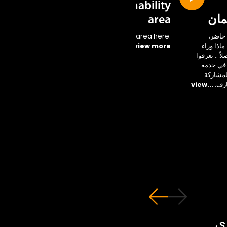
Sustainability
مان
area
حاضر،
Access the new area here.
اذا وراء
...view more
ً .. تعرفوا
 في خدمة
لمشاركة
ارف.
...view
ي