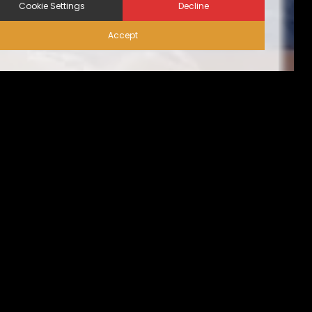
Cookie Settings
Decline
Accept
إجراءات الأمن الحيوي على
الزوّار | نظام المساكن البديلة
من الناحية المثالية، ينبغي أن تقتصر حركة الزيارات على
الضروري منها فقط، تُسبق بإجازة التصريح عليها من قِبل مدير
المنشأة. كما يجب الحد من حركة دخول وخروج المركبات كُلية،
أو أن تقتصر فقط على ما يخُص الموظفين الأساسيين المُصرح