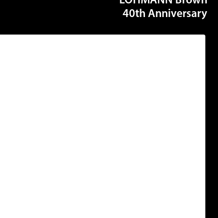
LOHMANN Bro
40th Annivers