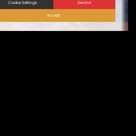
Cookie Settings
Decline
Accept
إجراءات الأمن الحيوي على
الزوّار | نظام المساكن البديلة
من الناحية المثالية، ينبغي أن تقتصر حركة الزيارات على
الضروري منها فقط، تُسبق بإجازة التصريح عليها من قِبل مدير
المنشأة. كما يجب الحد من حركة دخول وخروج المركبات كُلية،
أو أن تقتصر فقط على ما يخُص الموظفين الأساسيين المُصرح