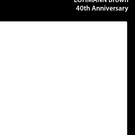
LOHMANN Bro
40th Annivers