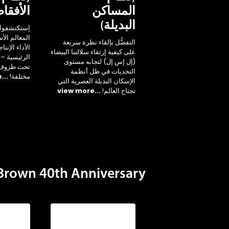
المساكن
الأفقا
البديلة)
إستكتشفوا 
المعالم ال
التفضُّل بإلقاء نظرة سريعة
الأداء الإنتا
على كيفية إرتقاء سلالتنا البيضاء
الرئيسية – 
(إل إس إل) لتجابه مستوى
تحت ظروف ب
التحديات في ظل أنظمة
مختلفة!
...view more
الإسكان البديلة العصرية التي
تجتاح العالم!
...view more
own 40th Anniversary