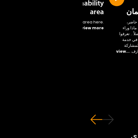
Sustainability
مان
area
حاضر،
Access the new area here.
اذا وراء
...view more
ً .. تعرفوا
 في خدمة
لمشاركة
ارف.
...view
ي