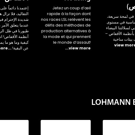
ص)
Jetez un coup d’œil
إعتمدنا دائماً على 
rapide à la façon dont
التقاليد، فلا تزال 
في لمحة سريعة،
nos races LSL relèvent les
شديدة الإحترام ف
أساسية في مستوى
défis des méthodes de
عندما يتعلق الأمر 
جي لسلالتنا البيضاء
production alternatives à
طيورنا في ظل الر
بأنظمة الأقفاص –
la mode et qui prennent
أنظمة الأقفاص! ا
يئات مناخية
le monde d’assaut!
كيفية وما هو ما يم
...view more
عن البقية!
...view more
LOHMANN Br