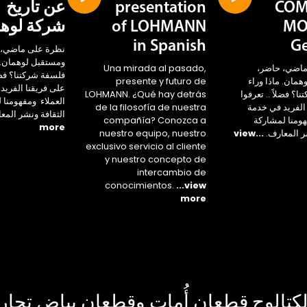
COM
presentation
عن تاريخ
MO
of LOHMANN
شركة لوه
in Spanish
G
نظرة على ماضي، 
ومستقبل لوهمان. م
ماضي، حاضر،
Una mirada al pasado,
فلسفة شركتنا؟ فضلا
مان. ماذا وراء
presente y futuro de
على فريقنا الفريد
ا؟ فضلاً .. تعرفوا
LOHMANN. ¿Qué hay detrás
العملاء ومفهومنا 
الفريد في خدمة
de la filosofía de nuestra
الثقافة ونشر المع
هومنا لمشاركة
compañía? Conozca a
more
ر المعارف.
...view
nuestro equipo, nuestro
exclusivo servicio al cliente
y nuestro concepto de
intercambio de
conocimientos.
...view
more
كتالوج قطعان أُمات وقطعان بياض تجار