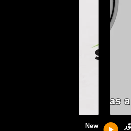
ر
New