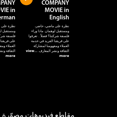
PANY
COMPANY
VIE in
MOVIE in
erman
English
نظرة على ماضي، حاضر،
نظرة على 
ومستقبل لوهمان. ماذا وراء
ومستقبل لوه
فلسفة شركتنا؟ فضلاً .. تعرفوا
فلسفة شركتن
على فريقنا الفريد في خدمة
على فريقنا 
العملاء ومفهومنا لمشاركة
العملاء ومف
الثقافة ونشر المعارف.
...view
الثقافة ونش
more
more
مقاطع فيديوهات مصوّرة ل