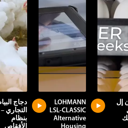
 إل
LOHMANN
دجاج البي
LSL-CLASSIC
التجاري –
ك
Alternative
بنظام
Housing
الأفقاص