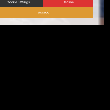
Cookie Settings
Decline
Accept
إجراءات الأمن الحيوي على
الزوّار | نظام المساكن البديلة
من الناحية المثالية، ينبغي أن تقتصر حركة الزيارات على
الضروري منها فقط، تُسبق بإجازة التصريح عليها من قِبل مدير
المنشأة. كما يجب الحد من حركة دخول وخروج المركبات كُلية،
أو أن تقتصر فقط على ما يخُص الموظفين الأساسيين المُصرح