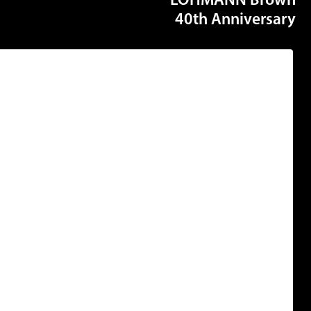
LOHMANN Bro
40th Annivers