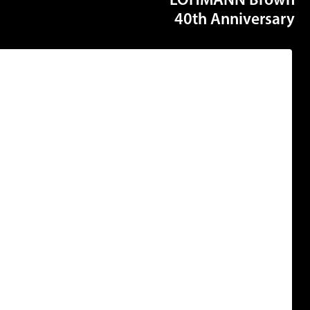
LOHMANN Bro
40th Annivers