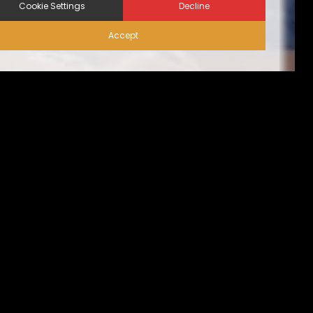
Cookie Settings
Decline
Accept
إجراءات الأمن الحيوي على
الزوّار | نظام المساكن البديلة
من الناحية المثالية، ينبغي أن تقتصر حركة الزيارات على
الضروري منها فقط، تُسبق بإجازة التصريح عليها من قِبل مدير
المنشأة. كما يجب الحد من حركة دخول وخروج المركبات كُلية،
أو أن تقتصر فقط على ما يخُص الموظفين الأساسيين المُصرح