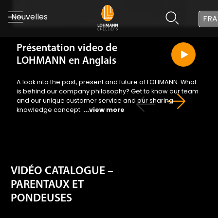
Présentation video de
LOHMANN en Anglais
A look into the past, present and future of LOHMANN. What
is behind our company philosophy? Get to know our team
and our unique customer service and our sharing
knowledge concept.
...view more
VIDÉO CATALOGUE –
PARENTAUX ET
PONDEUSES