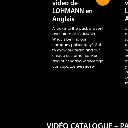
video de
LOHMANN en
Anglais
A look into the past, present
U
and future of LOHMANN.
p
What is behind our
L
company philosophy? Get
d
to know our team and our
c
unique customer service
n
and our sharing knowledge
e
concept.
...view more
y
i
c
m
VIDÉO CATALOGUE – P