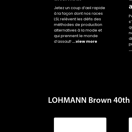
a
Jetez un coup d’œil rapide
à la façon dont nos races
P
LSL relèvent les défis des
s
méthodes de production
q
alternatives à la mode et
n
qui prennent le monde
d
d’assaut!
...view more
p
.
LOHMANN Brown 40th 