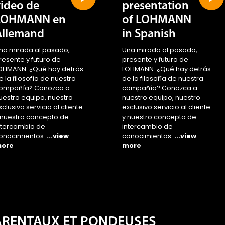
video de
presentation
LOHMANN en
of LOHMANN
Allemand
in Spanish
na mirada al pasado,
Una mirada al pasado,
resente y futuro de
presente y futuro de
OHMANN. ¿Qué hay detrás
LOHMANN. ¿Qué hay detrás
e la filosofía de nuestra
de la filosofía de nuestra
ompañía? Conozca a
compañía? Conozca a
uestro equipo, nuestro
nuestro equipo, nuestro
xclusivo servicio al cliente
exclusivo servicio al cliente
 nuestro concepto de
y nuestro concepto de
ntercambio de
intercambio de
onocimientos.
...view
conocimientos.
...view
ore
more
ARENTAUX ET PONDEUSES