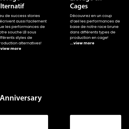
lternatif
Cages
eu de success stories
Découvrez en un coup
’écrivent aussi facilement
d’œil les performances de
ue les performances de
base de notre race brune
otre souche LB sous
dans différents types de
ifférents styles de
production en cage!
roduction alternatives!
...view more
..view more
Anniversary