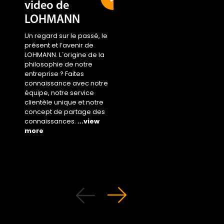
video de
Sustainability
LOHMANN
area
Un regard sur le passé, le
Access the new area 
présent et l’avenir de
...view more
LOHMANN. L´origine de la
philosophie de notre
entreprise ? Faites
connaissance avec notre
équipe, notre service
clientèle unique et notre
concept de partage des
connaissances.
...view
more