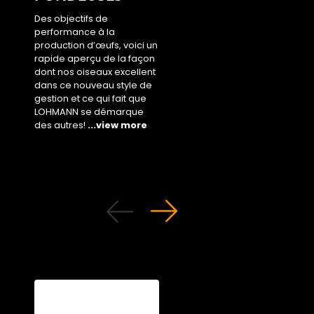
Des objectifs de
Jetez un coup d’œil r
performance à la
à la façon dont nos r
production d’œufs, voici un
LSL relèvent les défis 
rapide aperçu de la façon
méthodes de product
dont nos oiseaux excellent
alternatives à la mode
dans ce nouveau style de
qui prennent le mond
gestion et ce qui fait que
d’assaut!
...view mor
LOHMANN se démarque
des autres!
...view more