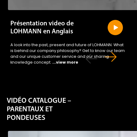
Présentation video de
LOHMANN en Anglais
A look into the past, present and future of LOHMANN. What
is behind our company philosophy? Get to know our team
and our unique customer service and our sharing
knowledge concept.
...view more
VIDÉO CATALOGUE –
PARENTAUX ET
PONDEUSES