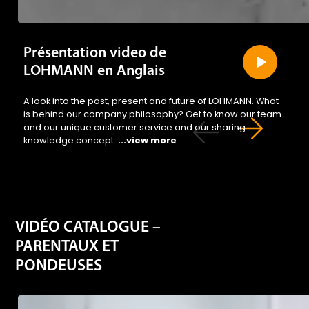
Présentation video de
LOHMANN en Anglais
A look into the past, present and future of LOHMANN. What
is behind our company philosophy? Get to know our team
and our unique customer service and our sharing
knowledge concept.
...view more
VIDÉO CATALOGUE –
PARENTAUX ET
PONDEUSES