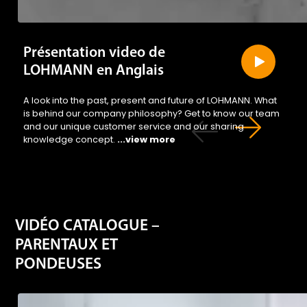
Présentation video de
LOHMANN en Anglais
A look into the past, present and future of LOHMANN. What
is behind our company philosophy? Get to know our team
and our unique customer service and our sharing
knowledge concept.
...view more
VIDÉO CATALOGUE –
PARENTAUX ET
PONDEUSES