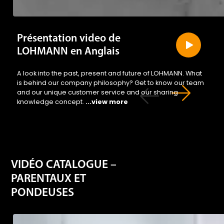
Présentation video de
LOHMANN en Anglais
A look into the past, present and future of LOHMANN. What
is behind our company philosophy? Get to know our team
and our unique customer service and our sharing
knowledge concept.
...view more
VIDÉO CATALOGUE –
PARENTAUX ET
PONDEUSES