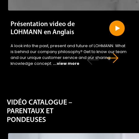
Présentation video de
LOHMANN en Anglais
A look into the past, present and future of LOHMANN. What
is behind our company philosophy? Get to know our team
and our unique customer service and our sharing
knowledge concept.
...view more
VIDÉO CATALOGUE –
PARENTAUX ET
PONDEUSES